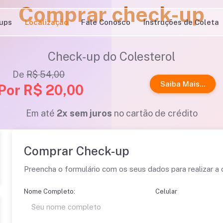
Comprar check-up
ups
Localização
Fale Conosco
Instruções de Coleta
Check-up do Colesterol
De
R$ 54,00
Saiba Mais...
Por R$ 20,00
Em até
2x sem juros
no cartão de crédito
Comprar Check-up
Preencha o formulário com os seus dados para realizar a
Nome Completo:
Celular