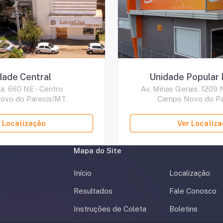
dade Central
Unidade Popular 
a, 660 NE - Centro
Av. Minas Gerais, 1209 
ovo do Parecis/MT
Campo Novo do Pa
 Localização
Ver Localiz
Mapa do Site
Início
Localização
Resultados
Fale Conosco
Instruções de Coleta
Boletins