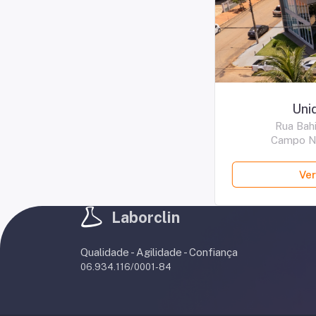
Uni
Rua Bahi
Campo N
Ver
Laborclin
Qualidade - Agilidade - Confiança
06.934.116/0001-84