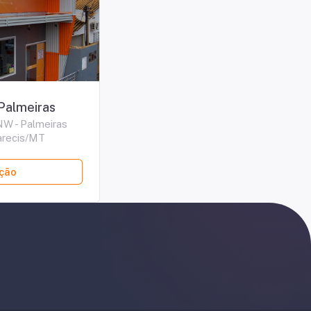
Palmeiras
NW - Palmeiras
recis/MT
ação